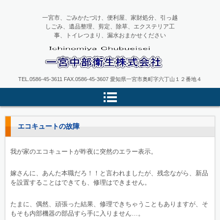
一宮市、ごみかたづけ、便利屋、家財処分、引っ越
しごみ、遺品整理、剪定、除草、エクステリア工
事、トイレつまり、漏水おまかせください
一宮中部衛生
TEL.0586-45-3611 FAX.0586-45-3607 愛知県一宮市奥町字六丁山１２番地４
エコキュートの故障
我が家のエコキュートが昨夜に突然のエラー表示。
嫁さんに、あんた本職だろ！！と言われましたが、残念ながら、新品
を設置することはできても、修理はできません。
たまに、偶然、頑張った結果、修理できちゃうこともありますが、そ
もそも内部機器の部品すら手に入りません…。