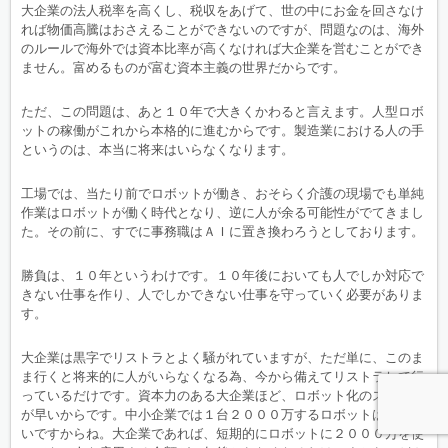
大企業の法人税率を高くし、税収をあげて、世の中にお金を回さなけ
れば物価高騰はおさえることができないのですが、問題なのは、海外
のルールで海外では資本比率が高くなければ大企業を営むことができ
ません。富めるものが富む資本主義の世界だからです。
ただ、この問題は、あと１０年で大きくかわると言えます。人型ロボ
ットの稼働がこれから本格的に進むからです。製造業における人の手
というのは、本当に将来はいらなくなります。
工場では、当たり前でロボットが働き、おそらく介護の現場でも単純
作業はロボットが働く時代となり、逆に人が余る可能性がでてきまし
た。その前に、すでに事務職はＡＩに置き換わろうとしております。
勝負は、１０年というわけです。１０年後においても人でしか対応で
きない仕事を作り、人でしかできない仕事を守っていく必要がありま
す。
大企業は黒字でリストラとよく騒がれていますが、ただ単に、このま
ま行くと将来的に人がいらなくなる為、今から備えてリストラして行
っているだけです。資本力のある大企業ほど、ロボット化のスピード
が早いからです。中小企業では１台２０００万するロボットは買えな
いですからね。大企業であれば、短期的にロボットに２０００万を使