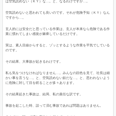
は空気読めない（ＫＹ）な…。と、なるわけですが…。
空気読めないと思われても良いのです。それが危険予知（ＫＹ）なん
ですから…。
玄人的には安全だと思っている作業は、玄人が本来なら危険である作
業に慣れてしまい感覚が麻痺しているだけです。
実は、素人目線からすると、ゾッとするような作業を平気でしている
のです。
その結果、大事故が起きるわけです。
私も気をつけなければなりません…。みんなの顔色を見て、社長は細
かい事を言うな…。と、空気読めない奴だな…。と、思われないよう
に危険に対して目を瞑ることが多々あります。
その結果起きた事故は、結局、私の責任な訳です。
事故を起こした時、誤って済む事故であれば問題はありません。