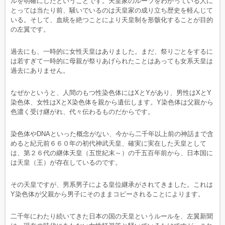
ルを明確にしたということです。天皇家のルーツをわかっている人に
とっては当たり前、騒いでいるのは天皇家の成り立ち歴史を軽んじて
いる。そして、血統を絶つことにより天皇制を形骸化することが目的
の左翼です。
過去にも、一時的に女性天皇はありました。まだ、祭りごとをするに
は若すぎて一時的に母親が祭りあげられたことはあっても女系天皇は
過去にありません。
なぜかというと、人間のもつ性染色体にはXとYがあり、男性はXとY
染色体、女性はXとX染色体を親から遺伝します。Y染色体は父親から
色濃く受け継がれ、代々伝わるものだからです。
染色体やDNAといった概念がない、今から二千年以上前の神話まで含
めると紀元前６６０年の初代神武天皇、確実に実在した天皇として
は、第２６代の継体天皇（五世紀末～）の千五百年前から、日本国に
は天皇（王）が存在しているのです。
その天皇ですが、男系男子による皇位継承がされてきました。これは
Y染色体が父親から男子にそのままコピーされることによります。
二千年にわたり続いてきた日本の国の天皇というルールを、左翼新聞