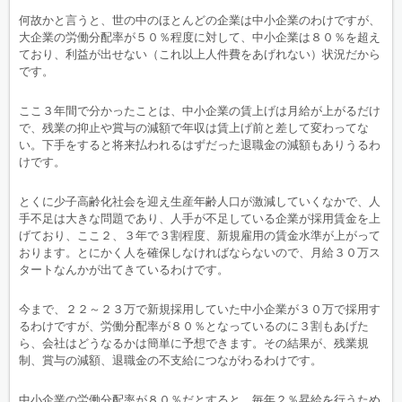
何故かと言うと、世の中のほとんどの企業は中小企業のわけですが、
大企業の労働分配率が５０％程度に対して、中小企業は８０％を超え
ており、利益が出せない（これ以上人件費をあげれない）状況だから
です。
ここ３年間で分かったことは、中小企業の賃上げは月給が上がるだけ
で、残業の抑止や賞与の減額で年収は賃上げ前と差して変わってな
い。下手をすると将来払われるはずだった退職金の減額もありうるわ
けです。
とくに少子高齢化社会を迎え生産年齢人口が激減していくなかで、人
手不足は大きな問題であり、人手が不足している企業が採用賃金を上
げており、ここ２、３年で３割程度、新規雇用の賃金水準が上がって
おります。とにかく人を確保しなければならないので、月給３０万ス
タートなんかが出てきているわけです。
今まで、２２～２３万で新規採用していた中小企業が３０万で採用す
るわけですが、労働分配率が８０％となっているのに３割もあげた
ら、会社はどうなるかは簡単に予想できます。その結果が、残業規
制、賞与の減額、退職金の不支給につながわるわけです。
中小企業の労働分配率が８０％だとすると、毎年２％昇給を行うため