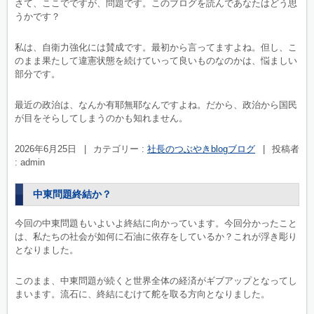
さて、ここでですが、問題です。このブログを読んであなたはどう思
うかです？
私は、自衛力強化には賛成です。最初から言ってますよね。但し、こ
のまま果たして違憲状態を続けていって良いものなのかは、悩ましい
部分です。
最近の政治は、なんか有耶無耶なんですよね。だから、政治から国民
が目をそらしてしまうのかも知れません。
2026年6月25日
|
カテゴリー :
社長のつぶやきblogブログ
|
投稿者
: admin
中東問題終結か？
今回の中東問題もいよいよ終結に向かっています。今回分かったこと
は、私たちの社会が如何に石油に依存をしているか？これが浮き彫り
となりました。
このまま、中東問題が続くと世界全体の経済がギブアップとなってし
まいます。流石に、終結にむけて舵を取る方向となりました。