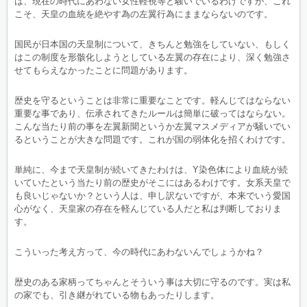
は、現在の時代にあわない女性軽視等と騒いでいるわけですが、これ
こそ、天皇の血統を絶やす為の左翼行為にままならないのです。
国民が日本国の天皇制について、きちんと勉強をしていない、もしく
はこの制度を形骸化しようとしている左翼の存在により、深く勉強さ
せてもらえなかったことに問題があります。
歴史を守るということは非常に重要なことです。軽んじてはならない
重要な事であり、伝承されてきたルールは簡単に破ってはならない。
こんな当たり前の事を左翼新聞というか左翼マスメディアが騒いでい
るということが大きな問題です。これが国の弱体化を招くわけです。
単純に、今まで天皇制が続いてきたわけは、Y染色体により血統が続
いていたという当たり前の歴史がそこにはあるわけです。女系天皇で
も良いじゃないか？という人は、申し訳ないですが、本来でいう愛国
心がなく、天皇家の存在を軽んじている人だと私は判断しておりま
す。
こういった考え方って、今の時代にあわないんでしょうかね？
歴史のある家柄ってちゃんとそういう事は大切に守るのです。実は私
の家でも、引き継がれている物もあったりします。