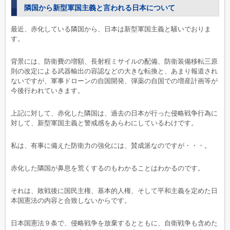
隣国から新型軍国主義と言われる日本について
最近、赤化している隣国から、日本は新型軍国主義と騒いでおりま
す。
背景には、防衛費の増額、長射程ミサイルの配備、防衛装備移転三原
則の改定による武器輸出の容認などの大きな転換と、あまり報道され
ないですが、軍事ドローンの自国開発、弾薬の自国での増産計画等が
今後行われていきます。
上記に対して、赤化した隣国は、過去の日本が行った侵略戦争行為に
対して、新型軍国主義と警戒感をあらわにしているわけです。
私は、有事に備えた防衛力の強化には、賛成派なのですが・・・。
赤化した隣国が鼻息を荒くするのもわかることはわかるのです。
それは、敗戦後に国民主権、基本的人権、そして平和主義を定めた日
本国憲法の内容と合致しないからです。
日本国憲法９条で、侵略戦争を放棄するとともに、自衛戦争も含めた