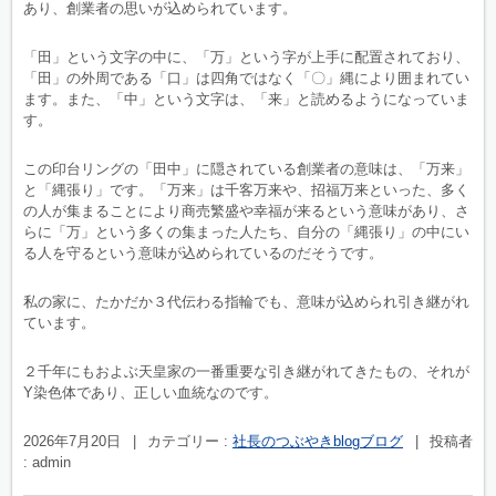
あり、創業者の思いが込められています。
「田」という文字の中に、「万」という字が上手に配置されており、
「田」の外周である「口」は四角ではなく「〇」縄により囲まれてい
ます。また、「中」という文字は、「来」と読めるようになっていま
す。
この印台リングの「田中」に隠されている創業者の意味は、「万来」
と「縄張り」です。「万来」は千客万来や、招福万来といった、多く
の人が集まることにより商売繁盛や幸福が来るという意味があり、さ
らに「万」という多くの集まった人たち、自分の「縄張り」の中にい
る人を守るという意味が込められているのだそうです。
私の家に、たかだか３代伝わる指輪でも、意味が込められ引き継がれ
ています。
２千年にもおよぶ天皇家の一番重要な引き継がれてきたもの、それが
Y染色体であり、正しい血統なのです。
2026年7月20日
|
カテゴリー :
社長のつぶやきblogブログ
|
投稿者
: admin