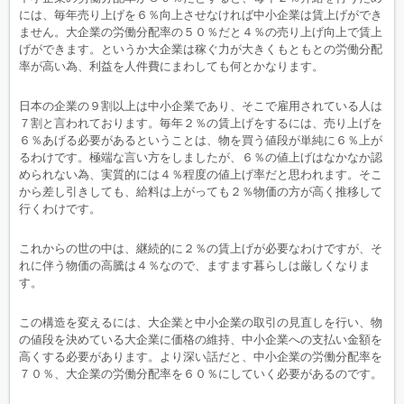
には、毎年売り上げを６％向上させなければ中小企業は賃上げができ
ません。大企業の労働分配率の５０％だと４％の売り上げ向上で賃上
げができます。というか大企業は稼ぐ力が大きくもともとの労働分配
率が高い為、利益を人件費にまわしても何とかなります。
日本の企業の９割以上は中小企業であり、そこで雇用されている人は
７割と言われております。毎年２％の賃上げをするには、売り上げを
６％あげる必要があるということは、物を買う値段が単純に６％上が
るわけです。極端な言い方をしましたが、６％の値上げはなかなか認
められない為、実質的には４％程度の値上げ率だと思われます。そこ
から差し引きしても、給料は上がっても２％物価の方が高く推移して
行くわけです。
これからの世の中は、継続的に２％の賃上げが必要なわけですが、そ
れに伴う物価の高騰は４％なので、ますます暮らしは厳しくなりま
す。
この構造を変えるには、大企業と中小企業の取引の見直しを行い、物
の値段を決めている大企業に価格の維持、中小企業への支払い金額を
高くする必要があります。より深い話だと、中小企業の労働分配率を
７０％、大企業の労働分配率を６０％にしていく必要があるのです。