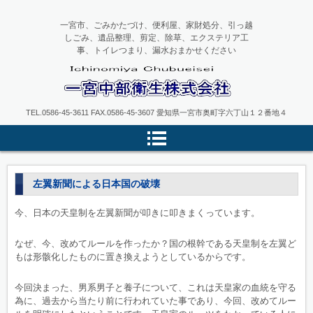
一宮市、ごみかたづけ、便利屋、家財処分、引っ越
しごみ、遺品整理、剪定、除草、エクステリア工
事、トイレつまり、漏水おまかせください
一宮中部衛生
TEL.0586-45-3611 FAX.0586-45-3607 愛知県一宮市奥町字六丁山１２番地４
左翼新聞による日本国の破壊
今、日本の天皇制を左翼新聞が叩きに叩きまくっています。
なぜ、今、改めてルールを作ったか？国の根幹である天皇制を左翼ど
もは形骸化したものに置き換えようとしているからです。
今回決まった、男系男子と養子について、これは天皇家の血統を守る
為に、過去から当たり前に行われていた事であり、今回、改めてルー