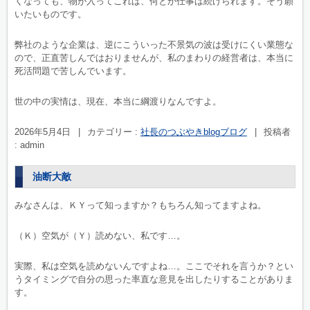
くなっても、物が入ってこれば、何とか仕事は続けられます。そう願
いたいものです。
弊社のような企業は、逆にこういった不景気の波は受けにくい業態な
ので、正直苦しんではおりませんが、私のまわりの経営者は、本当に
死活問題で苦しんでいます。
世の中の実情は、現在、本当に綱渡りなんですよ。
2026年5月4日
|
カテゴリー :
社長のつぶやきblogブログ
|
投稿者
: admin
油断大敵
みなさんは、ＫＹって知っますか？もちろん知ってますよね。
（Ｋ）空気が（Ｙ）読めない、私です…。
実際、私は空気を読めないんですよね…。ここでそれを言うか？とい
うタイミングで自分の思った率直な意見を出したりすることがありま
す。