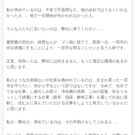
私が求めているのは、不良で不器用な人、他の会社ではうまくいかな
かった人…。他で一生懸命が向かわれなかった人。
そんな人たちに言いたいのは、弊社に来てください…。
履歴書の空白や、経歴なんか、ゴミ箱に捨てて、新規一点、一宮市の
街を綺麗にすることにより、一宮市を明るくしたいと言う人材です。
正直、頭良い人は、弊社には向きません。もっと適正な職場があるか
と思います。
私のような出来損ないが社長を務めれているのは、生まれ育った一宮
市を守りたい。何から守るという訳ではないですが、せめて、自社で
できる仕事、し尿のくみ取り、浄化槽の清掃、ごみの収集、街をリセ
ットして綺麗にする仕事（除草、伐採、解体工事）を通じて社会に貢
献し、住む人に喜んでいただける仕事をしようと努力しているからだ
と思います。
私が、弊社が、求めているのは、その手助けをしてくれる人…。