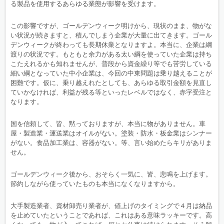
る製品を使用するあらゆる業態が影響を受けます。
この影響ですが、ゴールデンウィーク明けから、現状のまま、物がな
い状況が続きますと、積んでしまう企業が大量に出てきます。ゴール
デンウィークが終わっても長期休業となりますよ。本当に、企業は綱
渡りの状況です。もともと余力がある太い綱を使っていた企業は持ち
こたえれるかも知れませんが、普段から資金繰り等でも苦労している
細い綱となっていた中小企業は、今回の中東問題は乗り越えることが
困難です。仮に、乗り越えれたとしても、あらゆる取引金額を見直し
ていかなければ、利益が残る等といったレベルではなく、赤字受注と
なります。
国を信頼して、皆、黙っておりますが、本当に物がありません。車
屋・製造業・運送業はオイルがない。塗装・防水・板金業はシンナー
がない。食品加工業は、容器がない。等、言い始めたらキリがありま
せん。
ゴールデンウィーク後から、おそらく一気に、皆、悲鳴を上げます。
節約しながら使っていたものも本当になくなりますから。
大手製造業者、資材卸売り業者が、値上げのタイミングで４月は納品
を止めていたということであれば、これはある意味ラッキーです。高