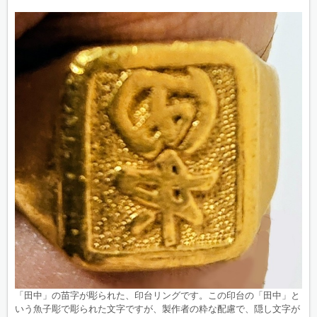
「田中」の苗字が彫られた、印台リングです。この印台の「田中」と
いう魚子彫で彫られた文字ですが、製作者の粋な配慮で、隠し文字が