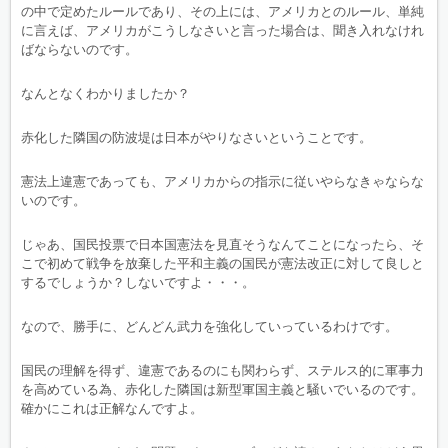
の中で定めたルールであり、その上には、アメリカとのルール、単純
に言えば、アメリカがこうしなさいと言った場合は、聞き入れなけれ
ばならないのです。
なんとなくわかりましたか？
赤化した隣国の防波堤は日本がやりなさいということです。
憲法上違憲であっても、アメリカからの指示に従いやらなきゃならな
いのです。
じゃあ、国民投票で日本国憲法を見直そうなんてことになったら、そ
こで初めて戦争を放棄した平和主義の国民が憲法改正に対して良しと
するでしょうか？しないですよ・・・。
なので、勝手に、どんどん武力を強化していっているわけです。
国民の理解を得ず、違憲であるのにも関わらず、ステルス的に軍事力
を高めている為、赤化した隣国は新型軍国主義と騒いでいるのです。
確かにこれは正解なんですよ。