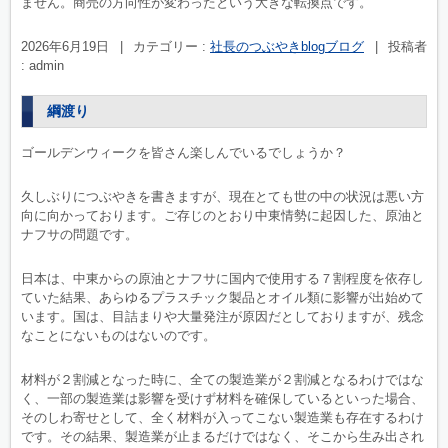
ません。商売の方向性が変わったという大きな転換点です。
2026年6月19日
|
カテゴリー :
社長のつぶやきblogブログ
|
投稿者
: admin
綱渡り
ゴールデンウィークを皆さん楽しんでいるでしょうか？
久しぶりにつぶやきを書きますが、現在とても世の中の状況は悪い方
向に向かっております。ご存じのとおり中東情勢に起因した、原油と
ナフサの問題です。
日本は、中東からの原油とナフサに国内で使用する７割程度を依存し
ていた結果、あらゆるプラスチック製品とオイル類に影響が出始めて
います。国は、目詰まりや大量発注が原因だとしておりますが、残念
なことにないものはないのです。
材料が２割減となった時に、全ての製造業が２割減となるわけではな
く、一部の製造業は影響を受けず材料を確保しているといった場合、
そのしわ寄せとして、全く材料が入ってこない製造業も存在するわけ
です。その結果、製造業が止まるだけではなく、そこから生み出され