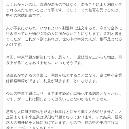
よくわかったのは、流通が滞るのではなく、滞ることにより利益が生
まれる人たちがいるという事です。そして、その被害を受けるのは、
中小の末端組織です。
人が不安にかられ、いつもより２割過剰に注文すると、今まで全体に
行き渡っていた物が２割の人に届かないことになります。２割と書き
ましたが、これが５割であれば、世の中の半分の人が、物不足となる
わけです。
今回、中東問題が解決しても、恐らく、一度値段が上がった物は、再
度下がることはありません。いつもそうです。
値決めができる大企業は、利益が拡大することになり、逆に中小企業
は価格転嫁ができず、利益が減少することになります。
今回の中東問題により、ますます経済が二極化する結果となったわけ
です。が、これは国にとっては良いことなのかもしれません。
急激な人口減少時代を迎えた日本はとにかく働く人が足りません。大
企業よりも中小企業は深刻な問題となっております。その結果、新規
求人の初任給を大幅にあげています。なので、世の中の平均年収は
徐々に上がってきております。