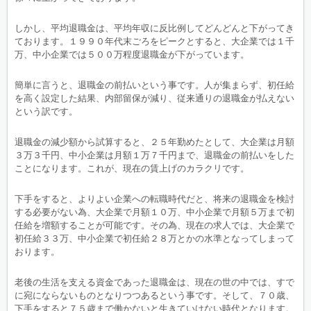
しかし、平均退職金は、平均年収に反比例してどんどんと下がってき
ております。１９９０年代末ごろをピークとすると、大企業では１千
万、中小企業では５００万程度退職金が下がっています。
簡単に言うと、退職金の前払いという事です。人が集まらず、初任給
を高く設定した結果、内部留保が減り、従来通りの退職金が払えない
という訳です。
退職金の減少額から試算すると、２５年勤めたとして、大企業は月額
３万３千円、中小企業は月額１万７千円まで、退職金の前払いをした
ことになります。これが、現在の賃上げのカラクリです。
下手をすると、よりよい企業への転職時代だと、将来の退職金を検討
する必要がない為、大企業で月額１０万、中小企業で月額５万まで初
任給を増額することが可能です。その為、現在の求人では、大企業で
初任給３３万、中小企業で初任給２８万とかの水準となってしまって
おります。
老後の生活を支える資金であった退職金は、現在の世の中では、すで
に宛にならないものとなりつつあるという事です。そして、７０歳、
下手をすると７５歳まで働かないと生きていけない時代となります。