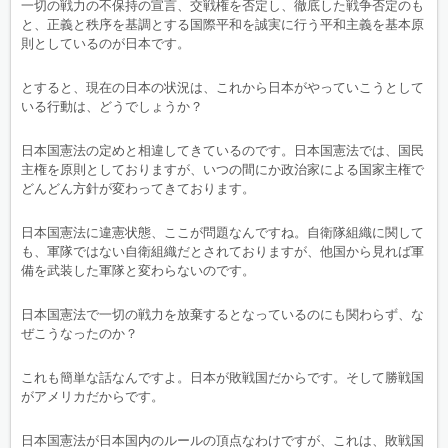
一切の戦力の不保持の宣言、交戦権を否定し、徹底した戦争否定のも
と、正義と秩序を基調とする国際平和を誠実に行う平和主義を基本原
則としているのが日本です。
とすると、現在の日本の状況は、これから日本がやっていこうとして
いる行動は、どうでしょうか？
日本国憲法の定めと相違してきているのです。日本国憲法では、国民
主権を原則としておりますが、いつの間にか政治家による国家主権で
どんどん方針が変わってきております。
日本国憲法に違憲状態、ここが問題なんですね。自衛隊組織に関して
も、軍隊ではない自衛組織だとされておりますが、他国から見れば軍
備を武装した軍隊と変わらないのです。
日本国憲法で一切の戦力を放棄するとなっているのにも関わらず、な
ぜこうなったのか？
これも簡単な話なんですよ。日本が敗戦国だからです。そして勝戦国
がアメリカだからです。
日本国憲法が日本国内のルールの頂点なわけですが、これは、敗戦国