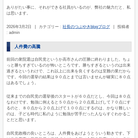
ありがたい事に、それができる社員がいるのが、弊社の魅力だと、私
は思います。
2026年3月2日
|
カテゴリー :
社長のつぶやきblogブログ
|
投稿者
: admin
人件費の高騰
前回の衆院選は自民党というか高市さんの圧勝に終わりました。ちょ
っと勝ちすぎているのが怖いところです。勝ちすぎるというのは出来
過ぎるというわけで、これ以上に出来を良くするのは至難の業だから
です。今回の選挙の結果は９０点とまでは言いませんが確実に８０点
はあるでしょう。
従来までの自民党の選挙後のスタートが６０点だとし、今回は８０点
なわけです。勉強に例えると５０点から２０点底上げして７０点にす
るのと、８０点から２０点上げて１００点にするのは、かなり難しい
のは、子ども時代に私のように勉強が苦手だった人ならすぐわかるこ
とだと思います。
自民党政権の良いところは、人件費をあげようとういう動きです。下