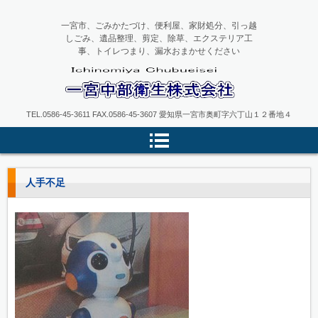
一宮市、ごみかたづけ、便利屋、家財処分、引っ越
しごみ、遺品整理、剪定、除草、エクステリア工
事、トイレつまり、漏水おまかせください
一宮中部衛生
TEL.0586-45-3611 FAX.0586-45-3607 愛知県一宮市奥町字六丁山１２番地４
人手不足