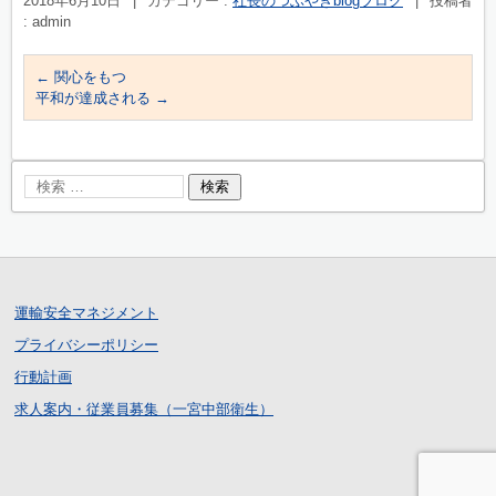
2018年6月10日
|
カテゴリー :
社長のつぶやきblogブログ
|
投稿者
: admin
←
関心をもつ
平和が達成される
→
運輸安全マネジメント
プライバシーポリシー
行動計画
求人案内・従業員募集（一宮中部衛生）
ログイン