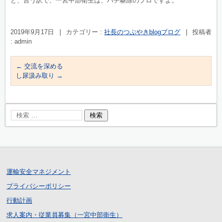
と、言う訳で、一宮中部衛生は、ハチ駆除のプロですよ。
2019年9月17日
|
カテゴリー :
社長のつぶやきblogブログ
|
投稿者
: admin
←
交流を深める
し尿汲み取り
→
運輸安全マネジメント
プライバシーポリシー
行動計画
求人案内・従業員募集（一宮中部衛生）