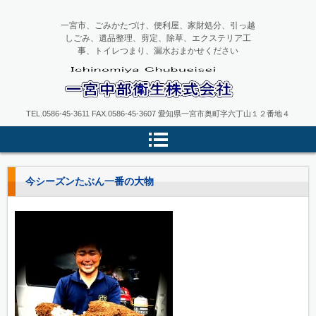
一宮市、ごみかたづけ、便利屋、家財処分、引っ越
しごみ、遺品整理、剪定、除草、エクステリア工
事、トイレつまり、漏水おまかせください
一宮中部衛生
TEL.0586-45-3611 FAX.0586-45-3607 愛知県一宮市奥町字六丁山１２番地４
今シーズンたぶん一番の大物