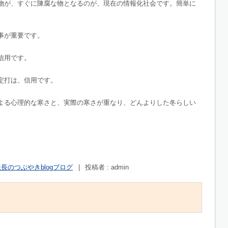
物が、すぐに陳腐な物となるのが、現在の情報化社会です。簡単に
事が重要です。
信用です。
定打は、信用です。
よる心理的な寒さと、実際の寒さが重なり、どんよりした冬らしい
長のつぶやきblogブログ
|
投稿者 : admin