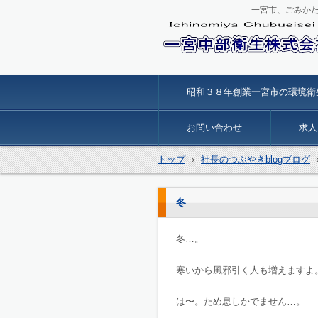
一宮市、ごみか
一宮中部衛生
昭和３８年創業一宮市の環境衛
お問い合わせ
求人
トップ
›
社長のつぶやきblogブログ
冬
冬…。
寒いから風邪引く人も増えますよ
は〜。ため息しかでません…。