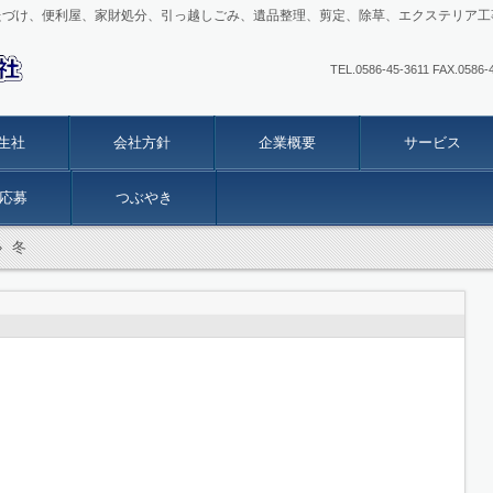
たづけ、便利屋、家財処分、引っ越しごみ、遺品整理、剪定、除草、エクステリア工
TEL.0586-45-3611 FAX
生社
会社方針
企業概要
サービス
応募
つぶやき
›
冬
。