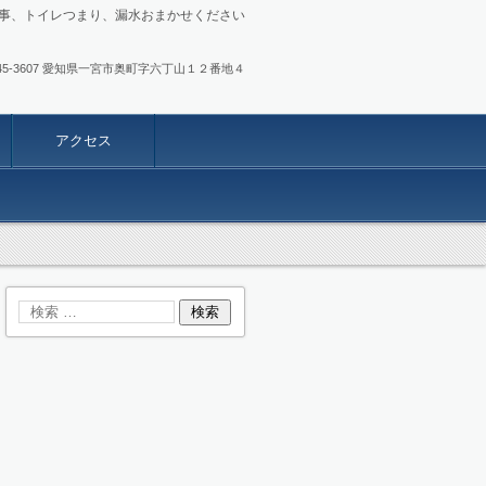
事、トイレつまり、漏水おまかせください
.0586-45-3607 愛知県一宮市奥町字六丁山１２番地４
アクセス