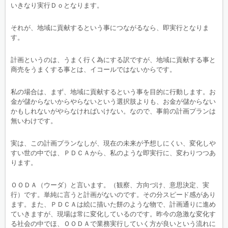
いきなり実行Ｄｏとなります。
それが、地域に貢献するという事につながるなら、即実行となりま
す。
計画というのは、うまく行く為にする訳ですが、地域に貢献する事と
商売をうまくする事とは、イコールではないからです。
私の場合は、まず、地域に貢献するという事を目的に行動します。お
金が儲からないからやらないという選択肢よりも、お金が儲からない
かもしれないがやらなければいけない。なので、事前の計画プランは
無いわけです。
実は、この計画プランなしが、現在の未来が予想しにくい、変化しや
すい世の中では、ＰＤＣＡから、私のような即実行に、変わりつつあ
ります。
ＯＯＤＡ（ウーダ）と言います。（観察、方向づけ、意思決定、実
行）です。単純に言うと計画がないのです。その分スピード感があり
ます。また、ＰＤＣＡは絵に描いた餅のような物で、計画通りに進め
ていきますが、現場は常に変化しているのです。昨今の急激な変化す
る社会の中でほ、ＯＯＤＡで業務実行していく方が良いという流れに