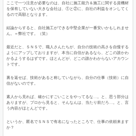
ここで一つ注意が必要なのは、自社に施工能力＆施工に関する資機材
を保有していない大きな会社は、①と②に、自社の利益をオンしてく
るので高額となります。
結論からすると、自社施工ができる中堅企業が一番安いかもしれませ
ん。＝弊社です。（笑）
最近だと、ＳＮＳで、職人さんたちが、自分の技術の高さを自慢する
ようにアップしておりますが、本当に自信があるなら、どこの誰かわ
かるようするはずです。ほとんどが、どこの誰かわからないアカウン
トです。
裏を返せば、技術があると称していながら、自分の仕事（技術）に自
信がないのです。
素人から見れば、確かにすごいことをやってるな…。と、思う部分は
ありますが、プロから見ると、そんなんは、当たり前だろ…。と、言
う内容がほとんどです。
というか、匿名でＳＮＳで有名になったところで、仕事の依頼来ます
か？