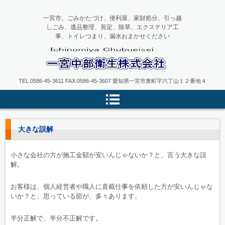
一宮市、ごみかたづけ、便利屋、家財処分、引っ越
しごみ、遺品整理、剪定、除草、エクステリア工
事、トイレつまり、漏水おまかせください
一宮中部衛生
TEL.0586-45-3611 FAX.0586-45-3607 愛知県一宮市奥町字六丁山１２番地４
大きな誤解
小さな会社の方が施工金額が安いんじゃないか？と、言う大きな誤
解。
お客様は、個人経営者や職人に直截仕事を依頼した方が安いんじゃな
いか？と、思っている節が、多々あります。
半分正解で、半分不正解です。