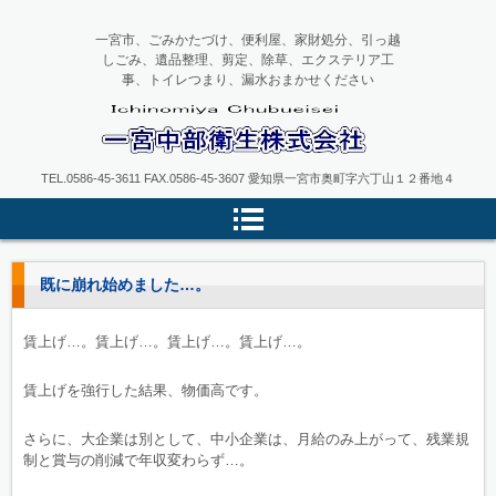
一宮市、ごみかたづけ、便利屋、家財処分、引っ越
しごみ、遺品整理、剪定、除草、エクステリア工
事、トイレつまり、漏水おまかせください
一宮中部衛生
TEL.0586-45-3611 FAX.0586-45-3607 愛知県一宮市奥町字六丁山１２番地４
既に崩れ始めました…。
賃上げ…。賃上げ…。賃上げ…。賃上げ…。
賃上げを強行した結果、物価高です。
さらに、大企業は別として、中小企業は、月給のみ上がって、残業規
制と賞与の削減で年収変わらず…。