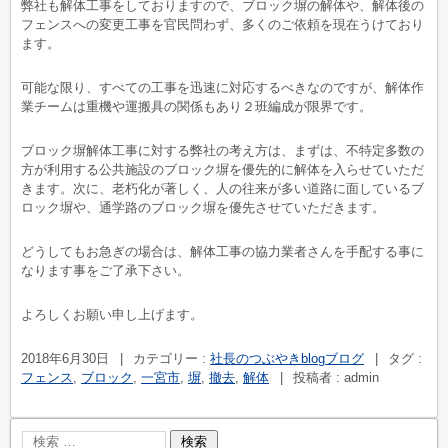
弊社も解体工事をしておりますので、ブロック塀の解体や、解体後の
フェンスへの変更工事を官民問わず、多くのご依頼を現在うけており
ます。
可能な限り、すべての工事を迅速に対応するべきなのですが、解体作
業チームは重機や運搬具の関係もあり２班編成が限界です。
ブロック塀解体工事に対する弊社の考え方は、まずは、不特定多数の
方が利用する公共施設のブロック塀を優先的に解体を入らせていただ
きます。次に、老朽化が著しく、人の往来が多い道路に面しているブ
ロック塀や、通学路のブロック塀を優先させていただきます。
どうしてもお急ぎの場合は、解体工事の協力業者さんを手配する事に
なります事をご了承下さい。
よろしくお願い申し上げます。
2018年6月30日
|
カテゴリー :
社長のつぶやきblogブログ
|
タグ :
フェンス
,
ブロック
,
一宮市
,
塀
,
撤去
,
解体
|
投稿者 : admin