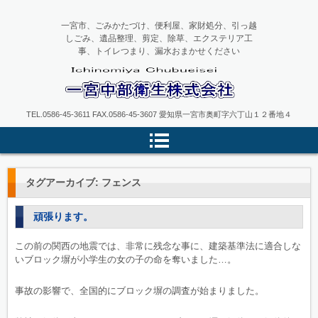
一宮市、ごみかたづけ、便利屋、家財処分、引っ越
しごみ、遺品整理、剪定、除草、エクステリア工
事、トイレつまり、漏水おまかせください
一宮中部衛生
TEL.0586-45-3611 FAX.0586-45-3607 愛知県一宮市奥町字六丁山１２番地４
タグアーカイブ:
フェンス
頑張ります。
この前の関西の地震では、非常に残念な事に、建築基準法に適合しな
いブロック塀が小学生の女の子の命を奪いました…。
事故の影響で、全国的にブロック塀の調査が始まりました。