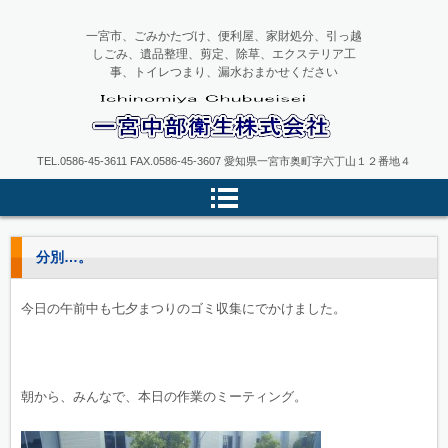
一宮市、ごみかたづけ、便利屋、家財処分、引っ越
しごみ、遺品整理、剪定、除草、エクステリア工
事、トイレつまり、漏水おまかせください
一宮中部衛生
TEL.0586-45-3611 FAX.0586-45-3607 愛知県一宮市奥町字六丁山１２番地４
分別…。
今日の午前中も七夕まつりのゴミ収集にでかけました。
朝から、みんなで、本日の作業のミーティング。