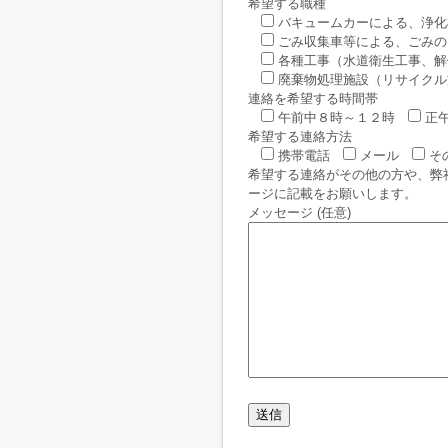
希望する職種
バキュームカーによる、浄化
ごみ収集車等による、ごみの
各種工事（水道衛生工事、解
廃棄物処理施設（リサイクル
連絡を希望する時間帯
午前中８時～１２時
正
希望する連絡方法
携帯電話
メール
そ
希望する連絡がその他の方や、弊
ージに記載をお願いします。
メッセージ (任意)