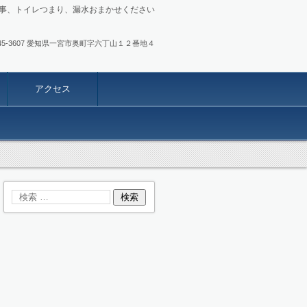
事、トイレつまり、漏水おまかせください
.0586-45-3607 愛知県一宮市奥町字六丁山１２番地４
アクセス