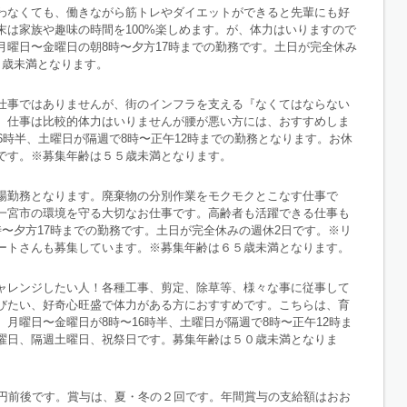
わなくても、働きながら筋トレやダイエットができると先輩にも好
末は家族や趣味の時間を100%楽しめます。が、体力はいりますので
月曜日〜金曜日の朝8時〜夕方17時までの勤務です。土日が完全休み
０歳未満となります。
仕事ではありませんが、街のインフラを支える『なくてはならない
。仕事は比較的体力はいりませんが腰が悪い方には、おすすめしま
6時半、土曜日が隔週で8時〜正午12時までの勤務となります。お休
です。※募集年齢は５５歳未満となります。
場勤務となります。廃棄物の分別作業をモクモクとこなす仕事で
一宮市の環境を守る大切なお仕事です。高齢者も活躍できる仕事も
〜夕方17時までの勤務です。土日が完全休みの週休2日です。※リ
ートさんも募集しています。※募集年齢は６５歳未満となります。
ャレンジしたい人！各種工事、剪定、除草等、様々な事に従事して
びたい、好奇心旺盛で体力がある方におすすめです。こちらは、育
月曜日〜金曜日が8時〜16時半、土曜日が隔週で8時〜正午12時ま
曜日、隔週土曜日、祝祭日です。募集年齢は５０歳未満となりま
万円前後です。賞与は、夏・冬の２回です。年間賞与の支給額はおお