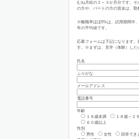
むね月給の２～３か月分です。そ
の方や、パートの方の賃金は、勤
※離職率ほぼ0%は、試用期間中
年の平均値です。
応募フォームは下記になります。
す。※まずは、見学（体験）した
氏名
ふりがな
メールアドレス
電話番号
年齢
１８歳未満
１８歳～２
６０歳以上
性別
男性
女性
回答でき