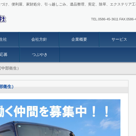
たづけ、便利屋、家財処分、引っ越しごみ、遺品整理、剪定、除草、エクステリア工
TEL.0586-45-3611 FAX
生社
会社方針
企業概要
サービス
応募
つぶやき
宮中部衛生）
部衛生）