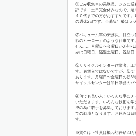
①ごみ収集車の乗務員、ジムに通
評です！土日完全休みなので、週
４０代までの方がおすすめです。
の週休2日です。※募集年齢は５
②バキューム車の乗務員、目立つ
影のヒーロー』のような仕事です
せん…。月曜日〜金曜日が8時〜1
みは日曜日、隔週土曜日、祝祭日
③リサイクルセンター作業者、工
す。表舞台ではないですが、影で
あります。月曜日〜金曜日の朝8時
サイクルセンターは半日勤務のパ
④何でも良い人！いろんな事にチ
いただきます。いろんな技術を学
成の為に若手を募集しております。
での勤務となります。お休みは日
す。
※賃金は正社員は概ね初任給23