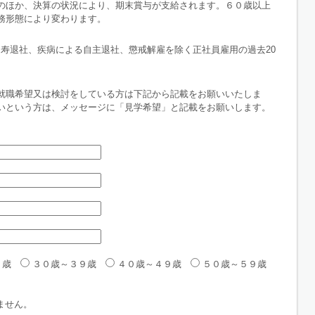
のほか、決算の状況により、期末賞与が支給されます。６０歳以上
務形態により変わります。
、寿退社、疾病による自主退社、懲戒解雇を除く正社員雇用の過去20
就職希望又は検討をしている方は下記から記載をお願いいたしま
いという方は、メッセージに「見学希望」と記載をお願いします。
９歳
３０歳～３９歳
４０歳～４９歳
５０歳～５９歳
ません。