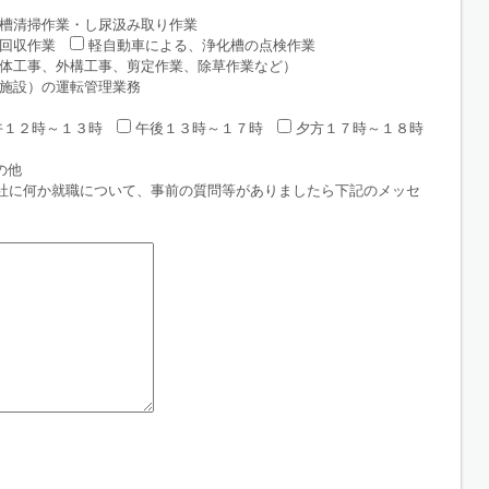
槽清掃作業・し尿汲み取り作業
回収作業
軽自動車による、浄化槽の点検作業
体工事、外構工事、剪定作業、除草作業など）
施設）の運転管理業務
午１２時～１３時
午後１３時～１７時
夕方１７時～１８時
の他
社に何か就職について、事前の質問等がありましたら下記のメッセ