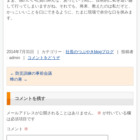
まぁ、感のいい社員のみんな、あっという間に、技術的に私を追い越
して行ってしまいますがね。それでも、将来、教えたのは私だぞと、
かっこいいことを口にできるように、たまに現場で余分な口を挟みま
す。
2014年7月31日
|
カテゴリー :
社長のつぶやきblogブログ
|
投稿者
: admin
|
コメントをどうぞ
←
防災訓練の事前会議
蜂の巣
→
コメントを残す
メールアドレスが公開されることはありません。
※
が付いている欄
は必須項目です
コメント
※