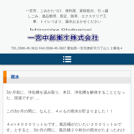
一宮市、ごみかたづけ、便利屋、家財処分、引っ越
しごみ、遺品整理、剪定、除草、エクステリア工
事、トイレつまり、漏水おまかせください
一宮中部衛生
TEL.0586-45-3611 FAX.0586-45-3607 愛知県一宮市奥町字六丁山１２番地４
雨水
3か月前に、浄化槽を汲み取り、本日、浄化槽を解体することとなっ
た、現場ですが…。
この3か月の間に、なんと、４㎥もの雨水が貯まりました！！
４㎥=４０００リットルです。風呂桶がだいたい２００リットルで
す。とすると、3か月の間に、風呂桶２０杯分の雨水がたまったわけ