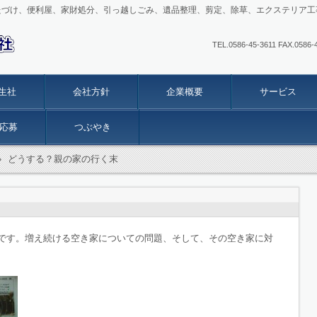
たづけ、便利屋、家財処分、引っ越しごみ、遺品整理、剪定、除草、エクステリア工
TEL.0586-45-3611 FAX
生社
会社方針
企業概要
サービス
応募
つぶやき
›
どうする？親の家の行く末
集です。増え続ける空き家についての問題、そして、その空き家に対