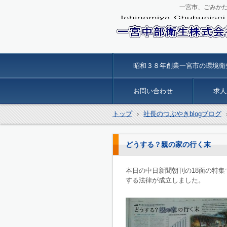
一宮市、ごみか
一宮中部衛生
昭和３８年創業一宮市の環境衛
お問い合わせ
求人
トップ
›
社長のつぶやきblogブログ
どうする？親の家の行く末
本日の中日新聞朝刊の18面の特
する法律が成立しました。