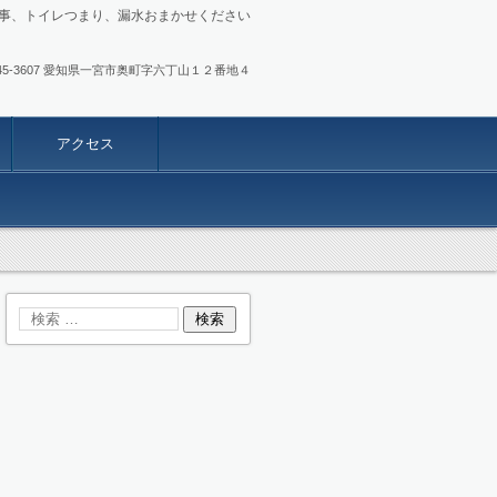
事、トイレつまり、漏水おまかせください
.0586-45-3607 愛知県一宮市奥町字六丁山１２番地４
アクセス