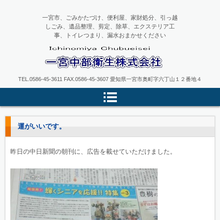
一宮市、ごみかたづけ、便利屋、家財処分、引っ越
しごみ、遺品整理、剪定、除草、エクステリア工
事、トイレつまり、漏水おまかせください
一宮中部衛生
TEL.0586-45-3611 FAX.0586-45-3607 愛知県一宮市奥町字六丁山１２番地４
運がいいです。
昨日の中日新聞の朝刊に、広告を載せていただけました。