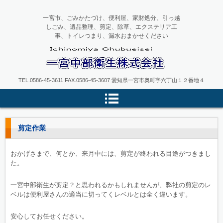
一宮市、ごみかたづけ、便利屋、家財処分、引っ越
しごみ、遺品整理、剪定、除草、エクステリア工
事、トイレつまり、漏水おまかせください
一宮中部衛生
TEL.0586-45-3611 FAX.0586-45-3607 愛知県一宮市奥町字六丁山１２番地４
剪定作業
おかげさまで、何とか、来月中には、剪定が終われる目途がつきまし
た。
一宮中部衛生が剪定？と思われるかもしれませんが、弊社の剪定のレ
ベルは便利屋さんの適当に切ってくレベルとは全く違います。
安心してお任せください。