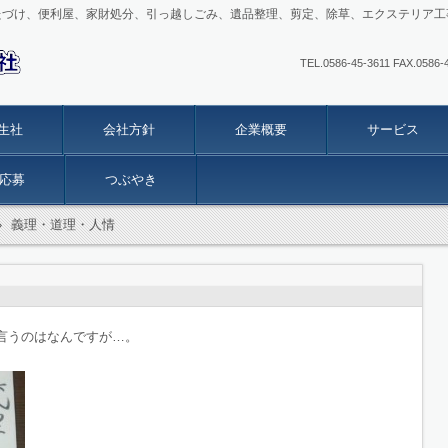
たづけ、便利屋、家財処分、引っ越しごみ、遺品整理、剪定、除草、エクステリア工
TEL.0586-45-3611 FAX
生社
会社方針
企業概要
サービス
応募
つぶやき
›
義理・道理・人情
言うのはなんですが…。