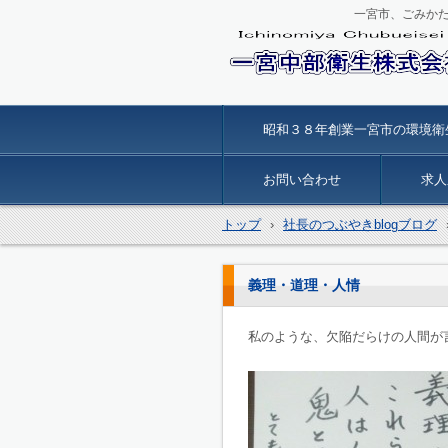
一宮市、ごみか
一宮中部衛生
昭和３８年創業一宮市の環境衛
お問い合わせ
求人
トップ
›
社長のつぶやきblogブログ
義理・道理・人情
私のような、欠陥だらけの人間が