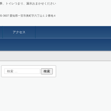
事、トイレつまり、漏水おまかせください
.0586-45-3607 愛知県一宮市奥町字六丁山１２番地４
アクセス