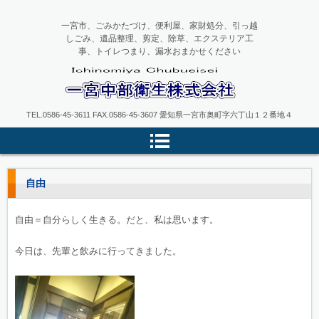
一宮市、ごみかたづけ、便利屋、家財処分、引っ越
しごみ、遺品整理、剪定、除草、エクステリア工
事、トイレつまり、漏水おまかせください
一宮中部衛生
TEL.0586-45-3611 FAX.0586-45-3607 愛知県一宮市奥町字六丁山１２番地４
自由
自由＝自分らしく生きる。だと、私は思います。
今日は、先輩と飲みに行ってきました。