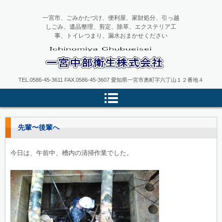
一宮市、ごみかたづけ、便利屋、家財処分、引っ越
しごみ、遺品整理、剪定、除草、エクステリア工
事、トイレつまり、漏水おまかせください
一宮中部衛生
TEL.0586-45-3611 FAX.0586-45-3607 愛知県一宮市奥町字六丁山１２番地４
先輩〜後輩へ
今日は、午前中、槽内の清掃作業でした。