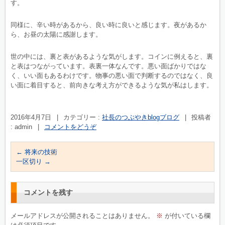
す。
同様に、辛い時があるから、良い時に良いと感じます。夜があるか
ら、お昼の太陽に感謝します。
世の中には、裏と表があるような気がします。コインに例えると、裏
と表はつながっています。表裏一体なんです。悪い面ばかりではな
く、いい面もあるわけです。物事の悪い面で判断するのではなく、良
い面に着目すると、前向きな考え方ができるような気が私はします。
2016年4月7日
|
カテゴリー :
社長のつぶやきblogブログ
|
投稿者
: admin
|
コメントをどうぞ
←
将来の技術
一区切り
→
コメントを残す
メールアドレスが公開されることはありません。
※
が付いている欄