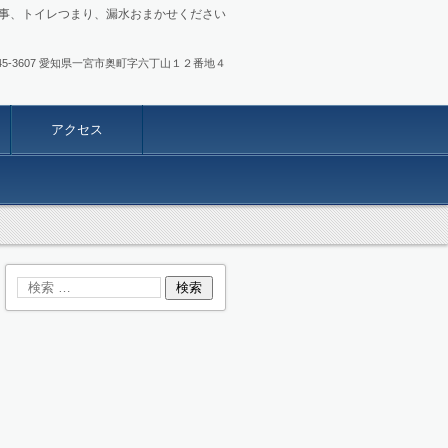
事、トイレつまり、漏水おまかせください
.0586-45-3607 愛知県一宮市奥町字六丁山１２番地４
アクセス