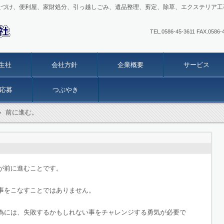
たづけ、便利屋、家財処分、引っ越しごみ、遺品整理、剪定、除草、エクステリア工
TEL.0586-45-3611 FAX
生社
会社方針
企業概要
サービス
応募
つぶやき
›
前に進む。
が前に進むことです。
事をこなすことではありません。
為には、失敗するかもしれない事をチャレンジする勇気が必要で