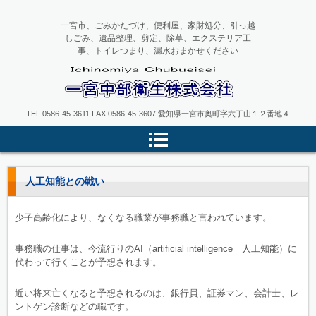
一宮市、ごみかたづけ、便利屋、家財処分、引っ越
しごみ、遺品整理、剪定、除草、エクステリア工
事、トイレつまり、漏水おまかせください
一宮中部衛生
TEL.0586-45-3611 FAX.0586-45-3607 愛知県一宮市奥町字六丁山１２番地４
人工知能との戦い
少子高齢化により、なくなる職業が事務職と言われています。
事務職の仕事は、今流行りのAI（artificial intelligence 人工知能）に
代わって行くことが予想されます。
近い将来亡くなると予想されるのは、銀行員、証券マン、会計士、レ
ントゲン診断などの職です。