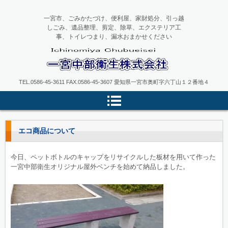
一宮市、ごみかたづけ、便利屋、家財処分、引っ越
しごみ、遺品整理、剪定、除草、エクステリア工
事、トイレつまり、漏水おまかせください
一宮中部衛生
TEL.0586-45-3611 FAX.0586-45-3607 愛知県一宮市奥町字六丁山１２番地４
エコ商品について
今日、ペットボトルのキャップをリサイクルした板材を用いて作った
一宮中部衛生オリジナル屋外ベンチを始めて納品しました。