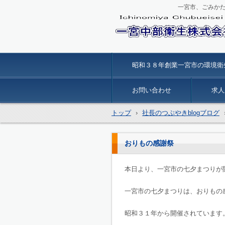
一宮市、ごみか
一宮中部衛生
昭和３８年創業一宮市の環境衛
お問い合わせ
求人
トップ
›
社長のつぶやきblogブログ
おりもの感謝祭
本日より、一宮市の七夕まつりが
一宮市の七夕まつりは、おりもの
昭和３１年から開催されています