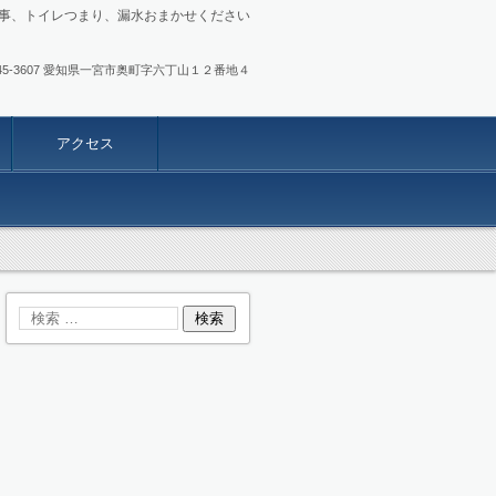
事、トイレつまり、漏水おまかせください
.0586-45-3607 愛知県一宮市奥町字六丁山１２番地４
アクセス