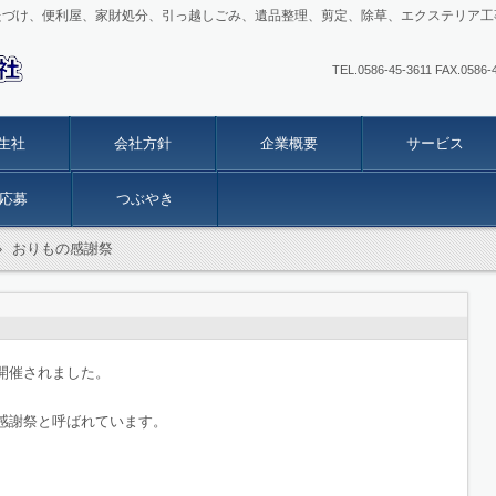
たづけ、便利屋、家財処分、引っ越しごみ、遺品整理、剪定、除草、エクステリア工
TEL.0586-45-3611 FAX
生社
会社方針
企業概要
サービス
応募
つぶやき
›
おりもの感謝祭
開催されました。
感謝祭と呼ばれています。
。