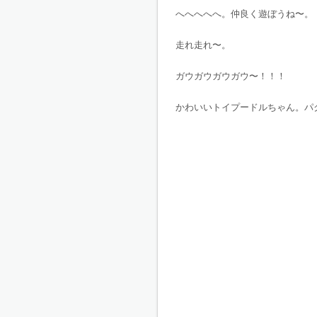
へへへへへ。仲良く遊ぼうね〜。
走れ走れ〜。
ガウガウガウガウ〜！！！
かわいいトイプードルちゃん。パ