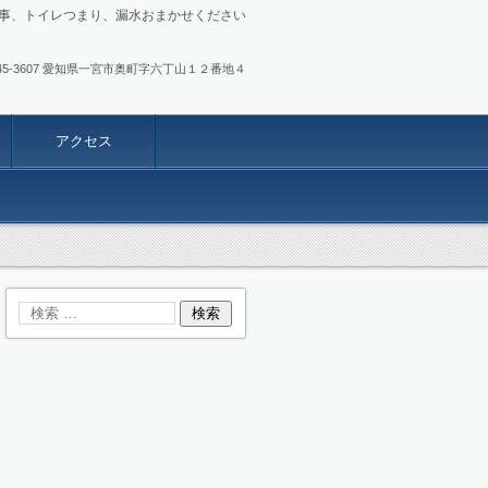
事、トイレつまり、漏水おまかせください
.0586-45-3607 愛知県一宮市奥町字六丁山１２番地４
アクセス