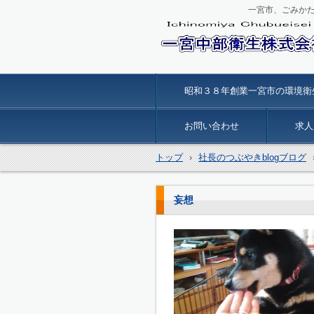
一宮市、ごみか
一宮中部衛生
昭和３８年創業一宮市の環境衛
お問い合わせ
求人
トップ
›
社長のつぶやきblogブログ
妄想