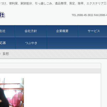
たづけ、便利屋、家財処分、引っ越しごみ、遺品整理、剪定、除草、エクステリア工
TEL.0586-45-3611 FAX
生社
会社方針
企業概要
サービス
応募
つぶやき
›
妄想