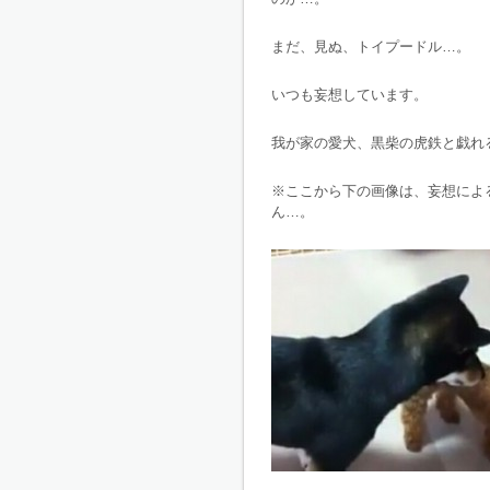
まだ、見ぬ、トイプードル…。
いつも妄想しています。
我が家の愛犬、黒柴の虎鉄と戯れ
※ここから下の画像は、妄想によ
ん…。