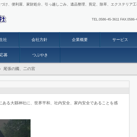
たづけ、便利屋、家財処分、引っ越しごみ、遺品整理、剪定、除草、エクステリア工
TEL.0586-45-3611 FAX
生社
会社方針
企業概要
サービス
応募
つぶやき
›
尾張の國、二の宮
にある大縣神社に、世界平和、社内安全、家内安全であることを感