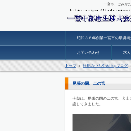
一宮市、ごみか
一宮中部衛生
昭和３８年創業一宮市の環境衛
お問い合わせ
求人
トップ
›
社長のつぶやきblogブログ
尾張の國、二の宮
今朝は、尾張の国の二の宮、犬山
謝してきました。