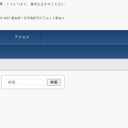
事、トイレつまり、漏水おまかせください
.0586-45-3607 愛知県一宮市奥町字六丁山１２番地４
アクセス