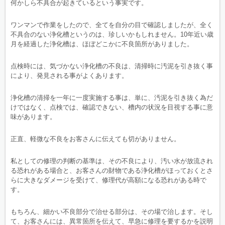
何かしら不具合が起きているという事実です。
ワンマンで作業をしたので、全てを自分の目で確認しましたが、全く
不具合のない浄化槽というのは、珍しいかもしれません。10年近い歳
月を経過した浄化槽は、ほぼどこかに不良箇所がありました。
点検時には、気づかない浄化槽の不良は、清掃時に汚泥を引き抜く事
により、発見される事がよくあります。
浄化槽の清掃を一年に一度実施する事は、単に、汚泥を引き抜く為だ
けではなく、点検では、確認できない、槽内の状況を目視する事に意
味があります。
正直、軽微な不良をお客さんに伝えても切がありません。
私としての修理の判断の基準は、その不良により、汚い水が放流され
る恐れがある場合と、お客さんの財物である浄化槽がほっておくとさ
らに大きなダメージを受けて、修理代が高額になる恐れがある時で
す。
もちろん、細かい不良部分で治せる部分は、その場で治します。そし
て、お客さんには、異常箇所を伝えて、早急に修理を要するかを説明