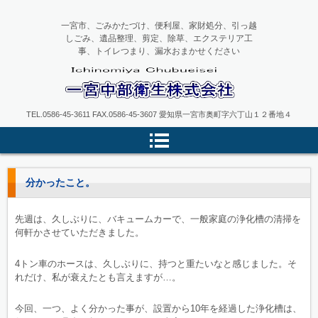
一宮市、ごみかたづけ、便利屋、家財処分、引っ越
しごみ、遺品整理、剪定、除草、エクステリア工
事、トイレつまり、漏水おまかせください
一宮中部衛生
TEL.0586-45-3611 FAX.0586-45-3607 愛知県一宮市奥町字六丁山１２番地４
分かったこと。
先週は、久しぶりに、バキュームカーで、一般家庭の浄化槽の清掃を
何軒かさせていただきました。
4トン車のホースは、久しぶりに、持つと重たいなと感じました。そ
れだけ、私が衰えたとも言えますが…。
今回、一つ、よく分かった事が、設置から10年を経過した浄化槽は、