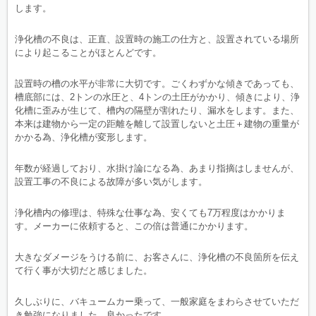
します。
浄化槽の不良は、正直、設置時の施工の仕方と、設置されている場所
により起こることがほとんどです。
設置時の槽の水平が非常に大切です。ごくわずかな傾きであっても、
槽底部には、2トンの水圧と、4トンの土圧がかかり、傾きにより、浄
化槽に歪みが生じて、槽内の隔壁が割れたり、漏水をします。また、
本来は建物から一定の距離を離して設置しないと土圧＋建物の重量が
かかる為、浄化槽が変形します。
年数が経過しており、水掛け論になる為、あまり指摘はしませんが、
設置工事の不良による故障が多い気がします。
浄化槽内の修理は、特殊な仕事な為、安くても7万程度はかかりま
す。メーカーに依頼すると、この倍は普通にかかります。
大きなダメージをうける前に、お客さんに、浄化槽の不良箇所を伝え
て行く事が大切だと感じました。
久しぶりに、バキュームカー乗って、一般家庭をまわらさせていただ
き勉強になりました。良かったです。