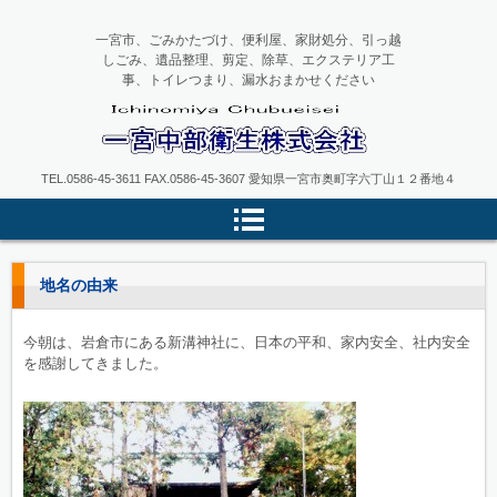
一宮市、ごみかたづけ、便利屋、家財処分、引っ越
しごみ、遺品整理、剪定、除草、エクステリア工
事、トイレつまり、漏水おまかせください
一宮中部衛生
TEL.0586-45-3611 FAX.0586-45-3607 愛知県一宮市奥町字六丁山１２番地４
地名の由来
今朝は、岩倉市にある新溝神社に、日本の平和、家内安全、社内安全
を感謝してきました。