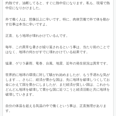
灼熱です。油断してると、すぐに熱中症になります。私も、現場で熱
中症になりかけました。
外で働く人は、想像以上に辛いです。特に、肉体労働で外で体を動か
す仕事は本当に辛いですよ。
正直、もう地球が壊れかけているんです。
毎年、この異常な暑さが繰り返されるという事は、当たり前のことで
はなく、地球の何かがすでに壊れかけている結果です。
猛暑、ゲリラ豪雨、竜巻、台風、地震、近年の発生状況は異常です。
世界的に地球の環境に対して騒がれ始めましたが、もう手遅れな気が
します…。さらに、経済が豊かな国は、先に地球を破壊しつくしてお
金にかえて国を豊かにしましたが、まだ経済が貧しい国は、これから
どんどん地球を破壊して豊かな国に近づこうと経済活動と共に地球を
破壊していきます。
自分の体温を超える気温の中で働くという事は、正直無理がありま
す。