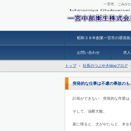
一宮市、ごみか
一宮中部衛生
昭和３８年創業一宮市の環境衛
お問い合わせ
求人
トップ
›
社長のつぶやきblogブログ
突発的な仕事は不慮の事故のも
計画ができない、突発的な作業は
そして、油断大敵。
家に帰ると、犬がやたらと、木を