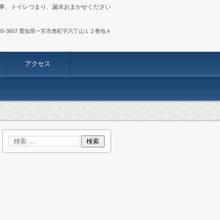
事、トイレつまり、漏水おまかせください
.0586-45-3607 愛知県一宮市奥町字六丁山１２番地４
アクセス