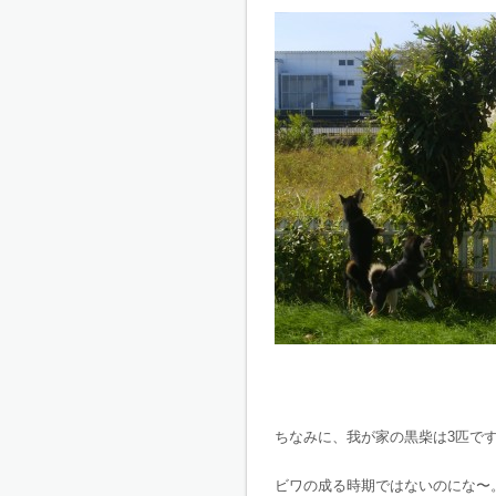
ちなみに、我が家の黒柴は3匹で
ビワの成る時期ではないのにな〜