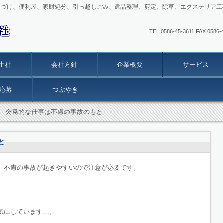
たづけ、便利屋、家財処分、引っ越しごみ、遺品整理、剪定、除草、エクステリア工
TEL.0586-45-3611 FAX
生社
会社方針
企業概要
サービス
応募
つぶやき
›
突発的な仕事は不慮の事故のもと
と
、不慮の事故が起きやすいので注意が必要です。
気にしています…。