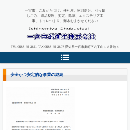
一宮市、ごみかたづけ、便利屋、家財処分、引っ越
しごみ、遺品整理、剪定、除草、エクステリア工
事、トイレつまり、漏水おまかせください
一宮中部衛生
TEL.0586-45-3611 FAX.0586-45-3607 愛知県一宮市奥町字六丁山１２番地４
安全かつ安定的な事業の継続