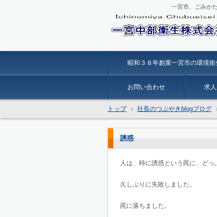
一宮市、ごみか
一宮中部衛生
昭和３８年創業一宮市の環境衛
お問い合わせ
求人
トップ
›
社長のつぶやきblogブログ
誘惑
人は、時に誘惑という罠に、どっ
久しぶりに失敗しました。
罠に落ちました。