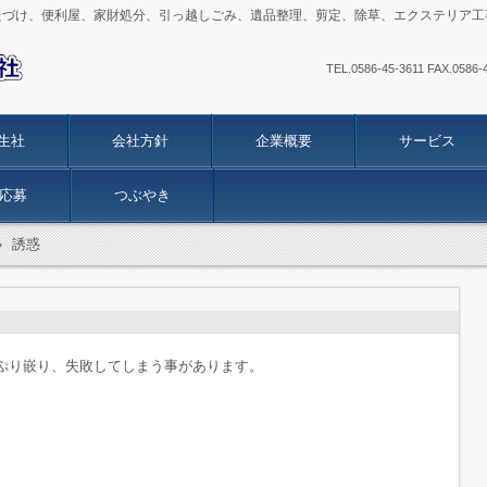
たづけ、便利屋、家財処分、引っ越しごみ、遺品整理、剪定、除草、エクステリア工
TEL.0586-45-3611 FAX
生社
会社方針
企業概要
サービス
応募
つぶやき
›
誘惑
ぷり嵌り、失敗してしまう事があります。