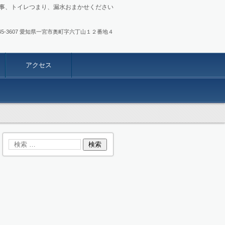
事、トイレつまり、漏水おまかせください
.0586-45-3607 愛知県一宮市奥町字六丁山１２番地４
アクセス