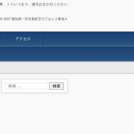
事、トイレつまり、漏水おまかせください
.0586-45-3607 愛知県一宮市奥町字六丁山１２番地４
アクセス