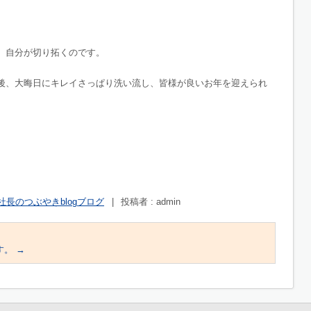
、自分が切り拓くのです。
後、大晦日にキレイさっぱり洗い流し、皆様が良いお年を迎えられ
社長のつぶやきblogブログ
|
投稿者 : admin
す。
→