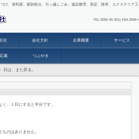
たづけ、便利屋、家財処分、引っ越しごみ、遺品整理、剪定、除草、エクステリア工
TEL.0586-45-3611 FAX
生社
会社方針
企業概要
サービス
応募
つぶやき
›
日は、また昇る。
なく、１日にすると半分です。
うものはありません。