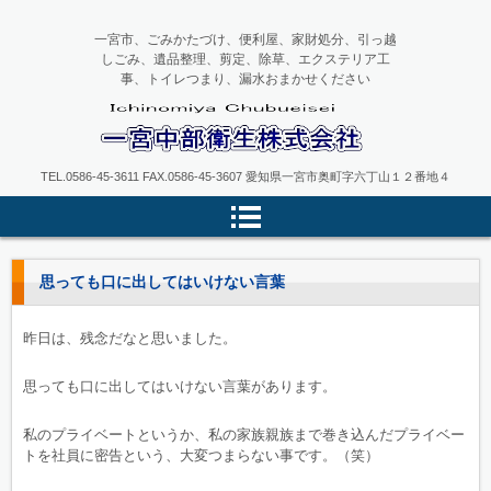
一宮市、ごみかたづけ、便利屋、家財処分、引っ越
しごみ、遺品整理、剪定、除草、エクステリア工
事、トイレつまり、漏水おまかせください
一宮中部衛生
TEL.0586-45-3611 FAX.0586-45-3607 愛知県一宮市奥町字六丁山１２番地４
思っても口に出してはいけない言葉
昨日は、残念だなと思いました。
思っても口に出してはいけない言葉があります。
私のプライベートというか、私の家族親族まで巻き込んだプライベー
トを社員に密告という、大変つまらない事です。（笑）