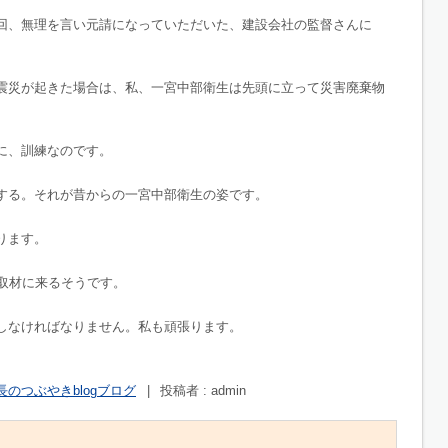
回、無理を言い元請になっていただいた、建設会社の監督さんに
震災が起きた場合は、私、一宮中部衛生は先頭に立って災害廃棄物
に、訓練なのです。
する。それが昔からの一宮中部衛生の姿です。
ります。
が取材に来るそうです。
しなければなりません。私も頑張ります。
長のつぶやきblogブログ
|
投稿者 : admin