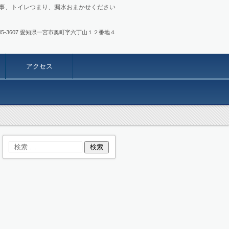
事、トイレつまり、漏水おまかせください
.0586-45-3607 愛知県一宮市奥町字六丁山１２番地４
アクセス