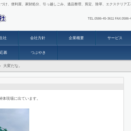
たづけ、便利屋、家財処分、引っ越しごみ、遺品整理、剪定、除草、エクステリア工
TEL.0586-45-3611 FAX
生社
会社方針
企業概要
サービス
応募
つぶやき
›
大変だな。
解体現場に出ています。