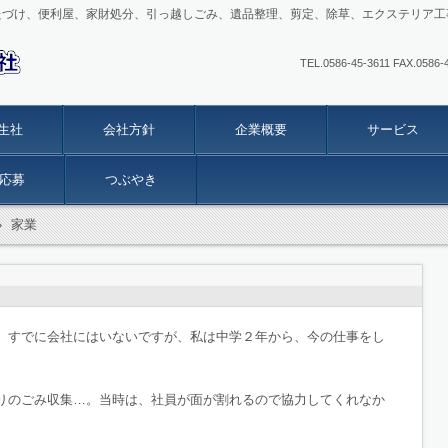
たづけ、便利屋、家財処分、引っ越しごみ、遺品整理、剪定、除草、エクステリア工
TEL.0586-45-3611 FAX
生社
会社方針
企業概要
サービス
応募
つぶやき
›
家業
、すでに会社にはいないですが、私は中学２年から、今の仕事をし
りのごみ収集…。当時は、社員が面が割れるので協力してくれなか