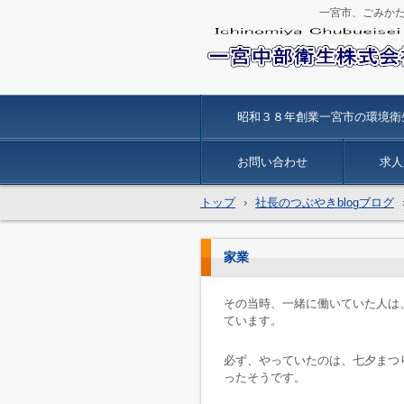
一宮市、ごみか
一宮中部衛生
昭和３８年創業一宮市の環境衛
お問い合わせ
求人
トップ
›
社長のつぶやきblogブログ
家業
その当時、一緒に働いていた人は
ています。
必ず、やっていたのは、七夕まつ
ったそうです。