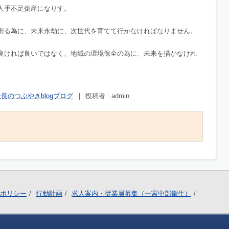
人手不足倒産になりす。
衛る為に、未来永劫に、次世代を育てて行かなければなりません。
良ければ良いではなく、地域の環境保全の為に、未来を描かなけれ
長のつぶやきblogブログ
|
投稿者 : admin
ポリシー
行動計画
求人案内・従業員募集（一宮中部衛生）