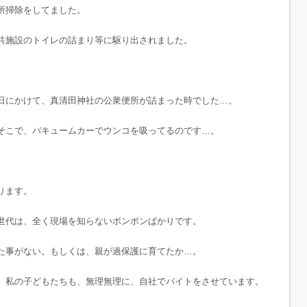
所掃除をしてました。
共施設のトイレの詰まり等に駆り出されました。
日にかけて、真清田神社の公衆便所が詰まった時でした…。
そこで、バキュームカーでウンコを吸ってるのです…。
ります。
世代は、全く現場を知らないボンボンばかりです。
た事がない。もしくは、親が過保護に育てたか…。
、私の子どもたちも、無理無理に、自社でバイトをさせています。