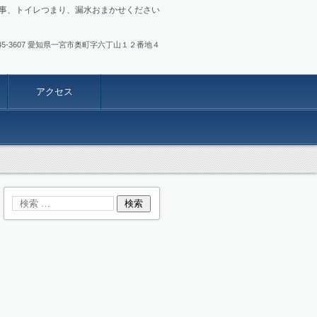
事、トイレつまり、漏水おまかせください
.0586-45-3607 愛知県一宮市奥町字六丁山１２番地４
アクセス