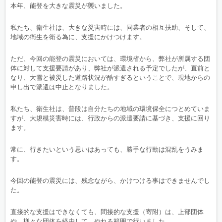
本年、能登を大きな震災が襲いました。
私たち、衛生社は、大きな災害時には、同業者の相互扶助、そして、
地域の衛生を衛る為に、支援にかけつけます。
ただ、今回の能登の震災においては、環境省から、弊社が所属する団
体に対して支援要請があり、弊社が派遣される予定でしたが、直前と
なり、大雪と被災した道路状況が酷すぎるということで、現地からの
申し出で派遣は中止となりました。
私たち、衛生社は、普段は自分たちの地域の環境保全につとめていま
すが、大規模災害時には、行政からの派遣要請に基づき、支援に回り
ます。
常に、行きたいという思いはあっても、勝手な行動は混乱をうみま
す。
今回の能登の震災には、残念ながら、かけつける事はできませんでし
た。
直接的な支援はできなくても、間接的な支援（寄附）は、上部団体
や、様々な団体を経由して、やれる範囲で行いました。