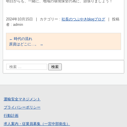
明日からも、一緒に、地域の環境保全の為に、頑張りましょう！
2024年10月15日
|
カテゴリー :
社長のつぶやきblogブログ
|
投稿
者 : admin
←
時代の流れ
原資はどこに…。
→
運輸安全マネジメント
プライバシーポリシー
行動計画
求人案内・従業員募集（一宮中部衛生）