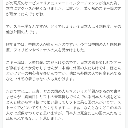
がの高原のサービスエリアにスマートインターチェンジが出来た為、
本当にアクセスが良くなりました。以前だと、鷲ケ岳のスキー場の方
が近かったんですがね。
で、スキー場なんですが、どうでしょうか？日本人は４割程度、その
他は外国の人です。
昨年までは、中国の人が多かったのですが、今年は中国の人と同数程
度、フィリピンやベトナムの人を見かけました。
スキー場は、大型観光バスだらけなのです。日本の雪を楽しむツアー
が存在するのか分かりませんが、本当に外国の人だらけです。ほとん
どがツアーの初心者が多いんですが、他にも外国の人で何度も来てる
なという初心者じゃない人も見かけます。
ただですね…。正直、どこの国の人たちというと問題があるので書き
ませんが、真面目にリフトの乗車待ちで並んでいる日本人の横をどん
どんと縁からすり抜けて追い越してリフトに乗る国の人がいます。ス
トックでどついてやりたくなります…。まぁ、なんとなくどこの国の
人かは想像がつくかと思いますが、日本人は完全にこの国の人たちに
舐められてるな…。と思いました。