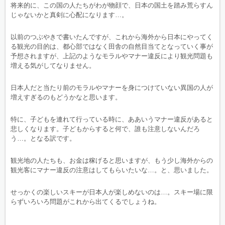
将来的に、この国の人たちがわが物顔で、日本の国土を踏み荒らすん
じゃないかと真剣に心配になります…。
以前のつぶやきで書いたんですが、これから海外から日本にやってく
る観光の目的は、都心部ではなく田舎の自然目当てとなっていく事が
予想されますが、上記のようなモラルやマナー違反により観光問題も
増える気がしてなりません。
日本人だと当たり前のモラルやマナーを身につけていない異国の人が
増えすぎるのもどうかなと思います。
特に、子どもを連れて行っている時に、ああいうマナー違反があると
悲しくなります。子どもからすると何で、誰も注意しないんだろ
う…。となる訳です。
観光地の人たちも、お金は稼げると思いますが、もう少し海外からの
観光客にマナー違反の注意はしてもらいたいな…。と、思いました。
せっかくの楽しいスキーが日本人が楽しめないのは…。スキー場に限
らずいろいろ問題がこれから出てくるでしょうね。