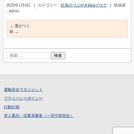
2025年1月4日
|
カテゴリー :
社長のつぶやきblogブログ
|
投稿者
: admin
←
運がつく
鉄
→
運輸安全マネジメント
プライバシーポリシー
行動計画
求人案内・従業員募集（一宮中部衛生）
ログイン