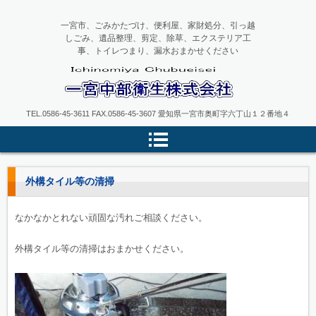
一宮市、ごみかたづけ、便利屋、家財処分、引っ越
しごみ、遺品整理、剪定、除草、エクステリア工
事、トイレつまり、漏水おまかせください
一宮中部衛生
TEL.0586-45-3611 FAX.0586-45-3607 愛知県一宮市奥町字六丁山１２番地４
外構タイル等の清掃
なかなかとれない頑固な汚れご相談ください。
外構タイル等の清掃はおまかせください。