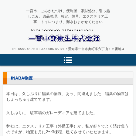
一宮市、ごみかたづけ、便利屋、家財処分、引っ越
しごみ、遺品整理、剪定、除草、エクステリア工
事、トイレつまり、漏水おまかせください
一宮中部衛生
TEL.0586-45-3611 FAX.0586-45-3607 愛知県一宮市奥町字六丁山１２番地４
INABA物置
本日は、久しぶりに稲葉の物置、あっ、間違えました、稲葉の物置は
しょっちゅう建ててます。
久しぶりに、駐車場のガレーディアを建てました。
弊社は、エクステリア工事（外構工事）が、私が好きでよく請け負う
のですが、物置も月に2〜3棟程、建てさせていただきます。