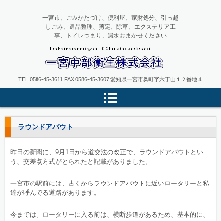
一宮市、ごみかたづけ、便利屋、家財処分、引っ越
しごみ、遺品整理、剪定、除草、エクステリア工
事、トイレつまり、漏水おまかせください
一宮中部衛生
TEL.0586-45-3611 FAX.0586-45-3607 愛知県一宮市奥町字六丁山１２番地４
ラウンドアバウト
昨日の新聞に、9月1日から道交法の改正で、ラウンドアバウトとい
う、交差点方式がとられたと記載がありました。
一宮市の駅前には、古くからラウンドアバウトに近いロータリーと私
達が呼んでる道路があります。
今までは、ロータリーに入る前は、横断歩道があるため、基本的に、