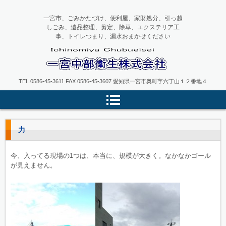
一宮市、ごみかたづけ、便利屋、家財処分、引っ越
しごみ、遺品整理、剪定、除草、エクステリア工
事、トイレつまり、漏水おまかせください
一宮中部衛生
TEL.0586-45-3611 FAX.0586-45-3607 愛知県一宮市奥町字六丁山１２番地４
力
今、入ってる現場の1つは、本当に、規模が大きく。なかなかゴール
が見えません。