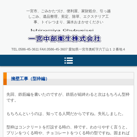
一宮市、ごみかたづけ、便利屋、家財処分、引っ越
しごみ、遺品整理、剪定、除草、エクステリア工
事、トイレつまり、漏水おまかせください
一宮中部衛生
TEL.0586-45-3611 FAX.0586-45-3607 愛知県一宮市奥町字六丁山１２番地４
擁壁工事（型枠編）
先回、鉄筋編を書いたのですが、鉄筋が組終わると次はもちろん型枠
です。
もちろんというのは、知ってる人間だからですね。失礼しました。
型枠はコンクリートを打設する時の、枠です。わかりやすく言うと。
プリンをつくる時や、チョコレートをつくる時の型ですね。固まれば