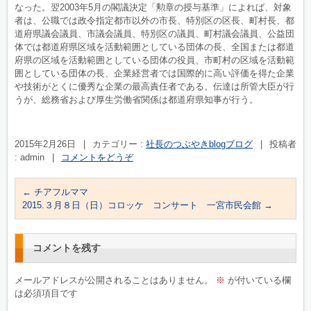
なった。
翌2003年5月の閣議決定「勲章の授与基準」によれば、
対象
者は、公職では政令指定都市以外の市長、特別区の区長、
町村長、都
道府県議会議員、市議会議員、特別区の議員、
町村議会議員、
公益団
体では都道府県区域を活動範囲としている団体の長、
全国または都道
府県の区域を活動範囲としている団体の役員、
市町村の区域を活動範
囲としている団体の長、
企業経営者では国際的に高い評価を得た企業
や技術がとくに優秀な
企業の最高責任者である。伝達は所管大臣が行
うが、
総務省および厚生労働省関係は都道府県知事が行う。
2015年2月26日
|
カテゴリー :
社長のつぶやきblogブログ
|
投稿者
: admin
|
コメントをどうぞ
←
チアフルママ
2015.３月８日（日）コロッケ コンサート 一宮市民会館
→
コメントを残す
メールアドレスが公開されることはありません。
※
が付いている欄
は必須項目です