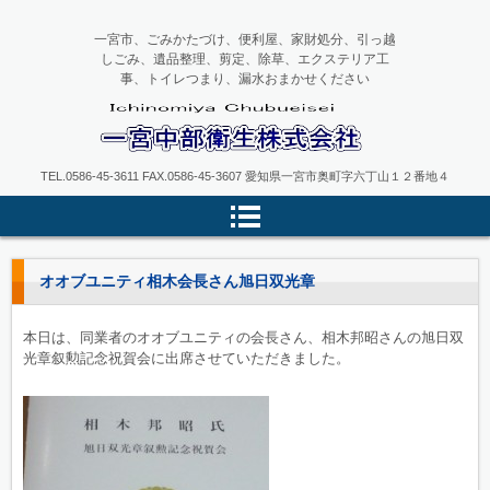
一宮市、ごみかたづけ、便利屋、家財処分、引っ越
しごみ、遺品整理、剪定、除草、エクステリア工
事、トイレつまり、漏水おまかせください
一宮中部衛生
TEL.0586-45-3611 FAX.0586-45-3607 愛知県一宮市奥町字六丁山１２番地４
オオブユニティ相木会長さん旭日双光章
本日は、同業者のオオブユニティの会長さん、相木邦昭さんの旭日双
光章叙勲記念祝賀会に出席させていただきました。