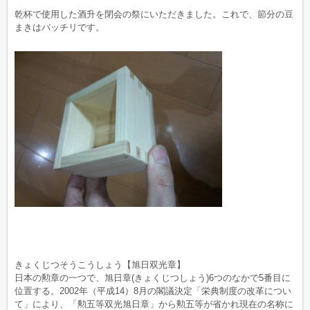
乾杯で使用した酒升を閉会の祭にいただきました。これで、節分の豆
まきはバッチリです。
きょくじつそうこうしょう【旭日双光章】
日本の勲章の一つで、旭日章(きょくじつしょう)
6つのなかで5番目に
位置する。2002年（平成14）
8月の閣議決定「栄典制度の改革につい
て」により、「
勲五等双光旭日章」から勲五等が省かれ現在の名称に