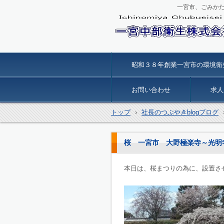
一宮市、ごみか
一宮中部衛生
昭和３８年創業一宮市の環境衛
お問い合わせ
求人
トップ
›
社長のつぶやきblogブログ
桜 一宮市 大野極楽寺～光明
本日は、桜まつりの為に、設置さ