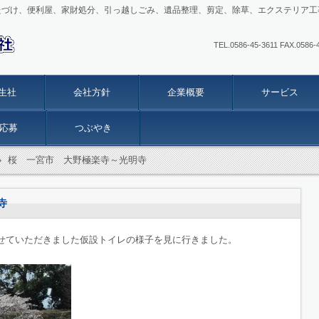
たづけ、便利屋、家財処分、引っ越しごみ、遺品整理、剪定、除草、エクステリア工
TEL.0586-45-3611 FAX
生社
会社方針
企業概要
サービス
応募
つぶやき
›
桜 一宮市 大野極楽寺～光明寺
寺
せていただきました仮設トイレの様子を見に行きました。