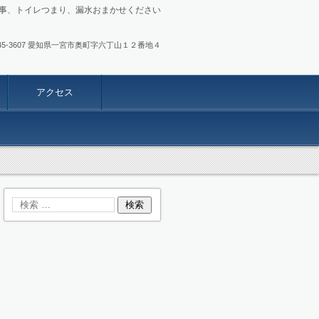
事、トイレつまり、漏水おまかせください
.0586-45-3607 愛知県一宮市奥町字六丁山１２番地４
アクセス