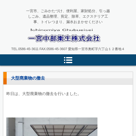
一宮市、ごみかたづけ、便利屋、家財処分、引っ越
しごみ、遺品整理、剪定、除草、エクステリア工
事、トイレつまり、漏水おまかせください
一宮中部衛生
TEL.0586-45-3611 FAX.0586-45-3607 愛知県一宮市奥町字六丁山１２番地４
大型廃棄物の撤去
昨日は、大型廃棄物の撤去を行いました。