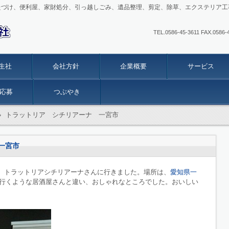
たづけ、便利屋、家財処分、引っ越しごみ、遺品整理、剪定、除草、エクステリア工
TEL.0586-45-3611 FAX
生社
会社方針
企業概要
サービス
応募
つぶやき
›
トラットリア シチリアーナ 一宮市
一宮市
、トラットリアシチリアーナさんに行きました。場所は、
愛知県一
行くような居酒屋さんと違い、おしゃれなところでした。おいしい