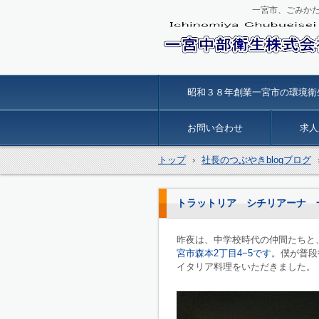
一宮市、ごみか
一宮中部衛生
昭和３８年創業一宮市の環境衛
お問い合わせ
求人
トップ
›
社長のつぶやきblogブログ
トラットリア シチリアーナ 
昨夜は、中学校時代の仲間たちと
宮市森本2丁目4−5です。
僕が普段
イタリア料理をいただきました。