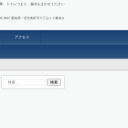
事、トイレつまり、漏水おまかせください
.0586-45-3607 愛知県一宮市奥町字六丁山１２番地４
アクセス