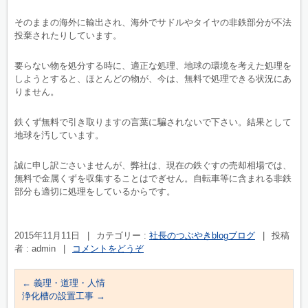
そのままの海外に輸出され、海外でサドルやタイヤの非鉄部分が不法
投棄されたりしています。
要らない物を処分する時に、適正な処理、地球の環境を考えた処理を
しようとすると、ほとんどの物が、今は、無料で処理できる状況にあ
りません。
鉄くず無料で引き取りますの言葉に騙されないで下さい。結果として
地球を汚しています。
誠に申し訳ごさいませんが、弊社は、現在の鉄ぐすの売却相場では、
無料で金属くずを収集することはでぎせん。自転車等に含まれる非鉄
部分も適切に処理をしているからです。
2015年11月11日
|
カテゴリー :
社長のつぶやきblogブログ
|
投稿
者 : admin
|
コメントをどうぞ
←
義理・道理・人情
浄化槽の設置工事
→