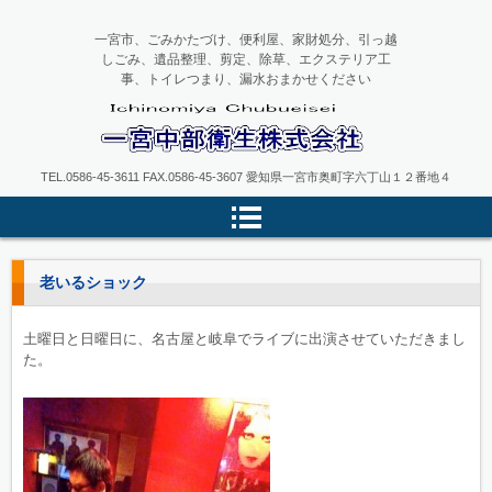
一宮市、ごみかたづけ、便利屋、家財処分、引っ越
しごみ、遺品整理、剪定、除草、エクステリア工
事、トイレつまり、漏水おまかせください
一宮中部衛生
TEL.0586-45-3611 FAX.0586-45-3607 愛知県一宮市奥町字六丁山１２番地４
老いるショック
土曜日と日曜日に、名古屋と岐阜でライブに出演させていただきまし
た。